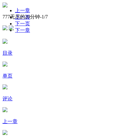
上一章
777无尽的20分钟-
1
/7
上一页
下一页
下一章
目录
单页
评论
上一章