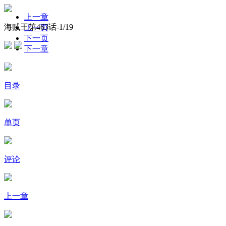
上一章
海贼王第463话-
1
/19
上一页
下一页
下一章
目录
单页
评论
上一章