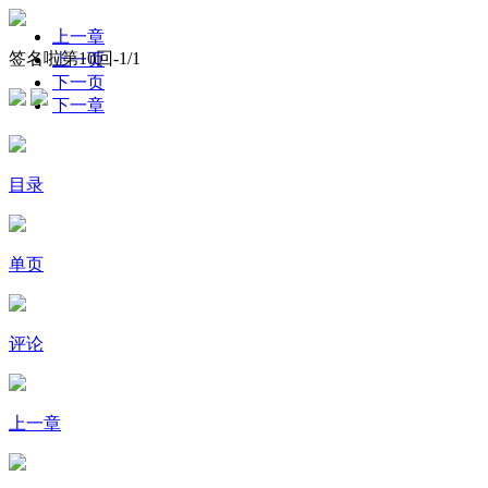
上一章
签名啦第10回-
1
/1
上一页
下一页
下一章
目录
单页
评论
上一章