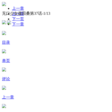
上一章
无口少女森田桑第37话-
1
/13
上一页
下一页
下一章
目录
单页
评论
上一章