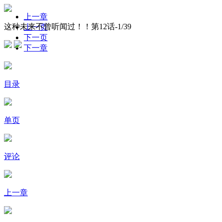
上一章
这种未来不曾听闻过！！第12话-
1
/39
上一页
下一页
下一章
目录
单页
评论
上一章