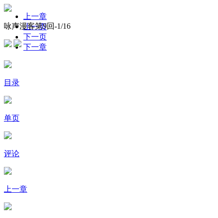
上一章
咏声漫客第9回-
1
/16
上一页
下一页
下一章
目录
单页
评论
上一章