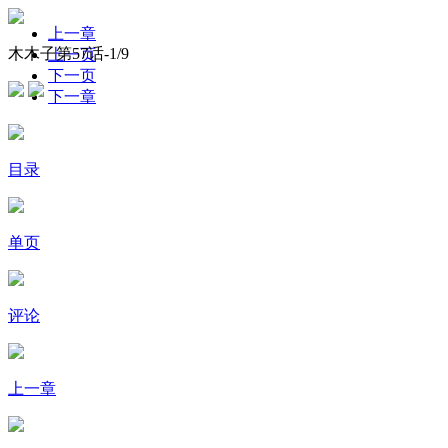
上一章
木木子第57话-
1
/9
上一页
下一页
下一章
目录
单页
评论
上一章