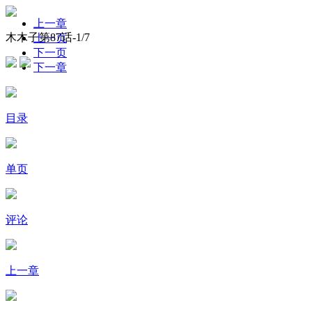
上一章
木木子第87话-
1
/7
上一页
下一页
下一章
目录
单页
评论
上一章