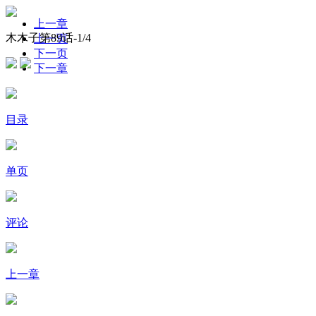
上一章
木木子第89话-
1
/4
上一页
下一页
下一章
目录
单页
评论
上一章