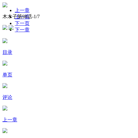
上一章
木木子第98话-
1
/7
上一页
下一页
下一章
目录
单页
评论
上一章