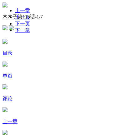
上一章
木木子第115话-
1
/7
上一页
下一页
下一章
目录
单页
评论
上一章