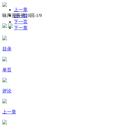
上一章
咏声漫客第10回-
1
/9
上一页
下一页
下一章
目录
单页
评论
上一章