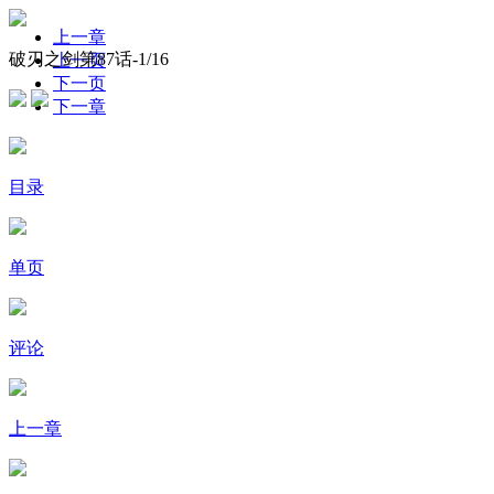
上一章
破刃之剑第87话-
1
/16
上一页
下一页
下一章
目录
单页
评论
上一章