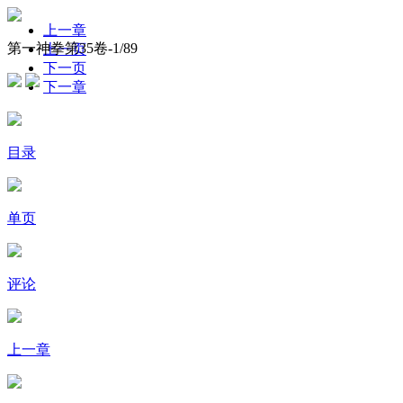
上一章
第一神拳第35卷-
1
/89
上一页
下一页
下一章
目录
单页
评论
上一章