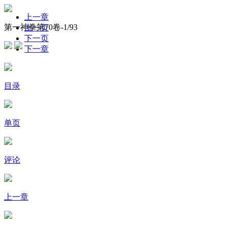
上一章
第一神拳第70卷-
1
/93
上一页
下一页
下一章
目录
单页
评论
上一章