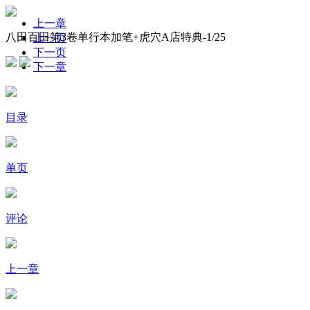
上一章
八田百田第3卷单行本加笔+虎穴A店特典-
1
/25
上一页
下一页
下一章
目录
单页
评论
上一章