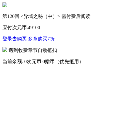
第120回 <异域之秘（中）> 需付费后阅读
应付次元币:
49
100
登录去购买
多章购买
7折
遇到收费章节自动抵扣
当前余额:
0次元币
0赠币（优先抵用）