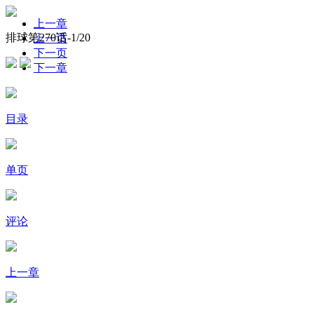
上一章
排球第270话-
1
/20
上一页
下一页
下一章
目录
单页
评论
上一章