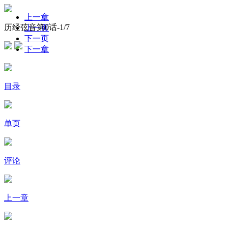
上一章
历经弦音第0话-
1
/7
上一页
下一页
下一章
目录
单页
评论
上一章