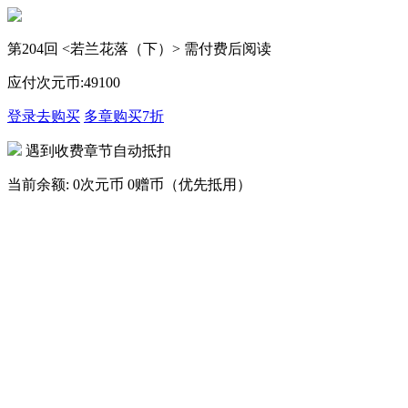
第204回 <若兰花落（下）> 需付费后阅读
应付次元币:
49
100
登录去购买
多章购买
7折
遇到收费章节自动抵扣
当前余额:
0次元币
0赠币（优先抵用）