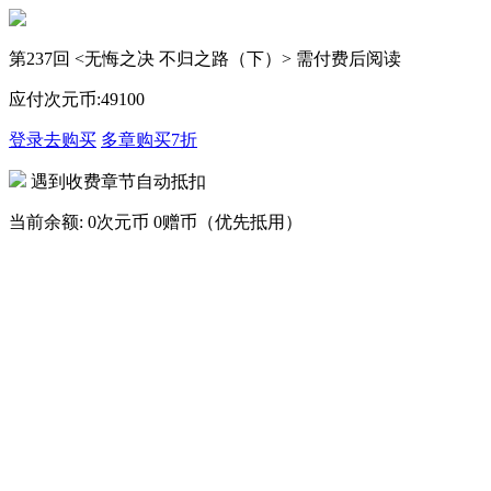
第237回 <无悔之决 不归之路（下）> 需付费后阅读
应付次元币:
49
100
登录去购买
多章购买
7折
遇到收费章节自动抵扣
当前余额:
0次元币
0赠币（优先抵用）