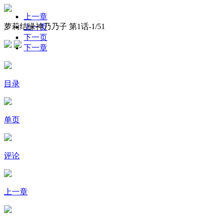
上一章
萝莉结缘神乃乃子 第1话-
1
/51
上一页
下一页
下一章
目录
单页
评论
上一章