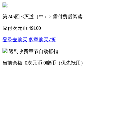
第245回 <灭道（中）> 需付费后阅读
应付次元币:
49
100
登录去购买
多章购买
7折
遇到收费章节自动抵扣
当前余额:
0次元币
0赠币（优先抵用）