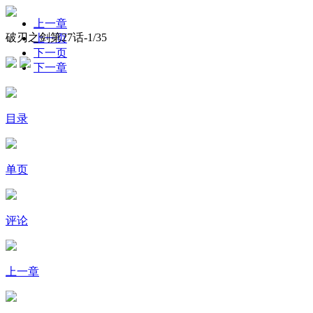
上一章
破刃之剑第27话-
1
/35
上一页
下一页
下一章
目录
单页
评论
上一章