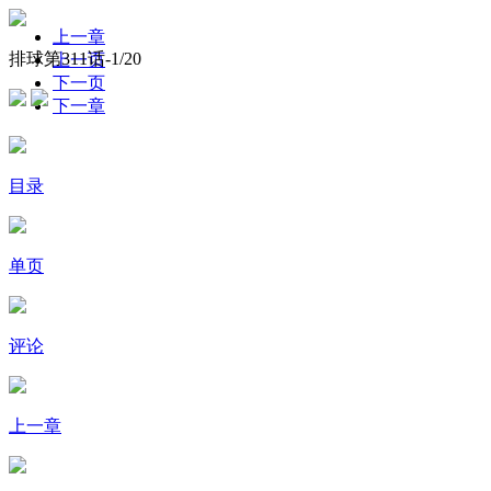
上一章
排球第311话-
1
/20
上一页
下一页
下一章
目录
单页
评论
上一章