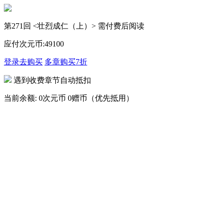
第271回 <壮烈成仁（上）> 需付费后阅读
应付次元币:
49
100
登录去购买
多章购买
7折
遇到收费章节自动抵扣
当前余额:
0次元币
0赠币（优先抵用）