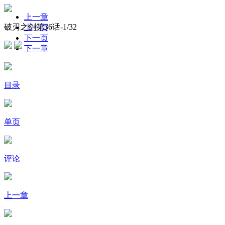
上一章
破刃之剑第36话-
1
/32
上一页
下一页
下一章
目录
单页
评论
上一章