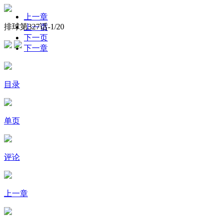
上一章
排球第327话-
1
/20
上一页
下一页
下一章
目录
单页
评论
上一章