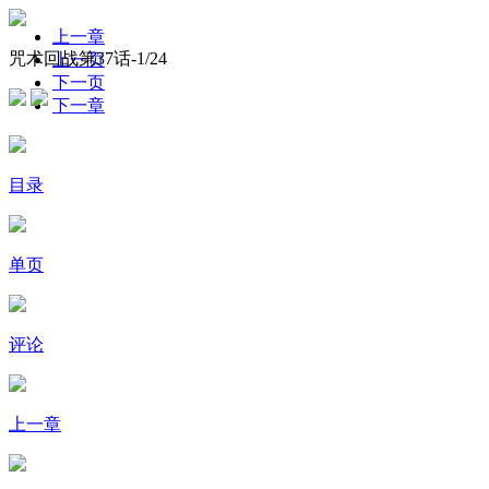
上一章
咒术回战第37话-
1
/24
上一页
下一页
下一章
目录
单页
评论
上一章