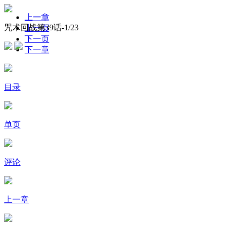
上一章
咒术回战第39话-
1
/23
上一页
下一页
下一章
目录
单页
评论
上一章