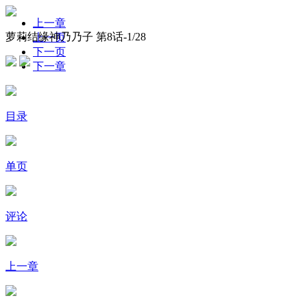
上一章
萝莉结缘神乃乃子 第8话-
1
/28
上一页
下一页
下一章
目录
单页
评论
上一章