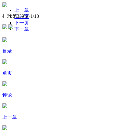
上一章
排球第339话-
1
/18
上一页
下一页
下一章
目录
单页
评论
上一章