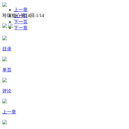
上一章
玲珑狼心第14回-
1
/14
上一页
下一页
下一章
目录
单页
评论
上一章