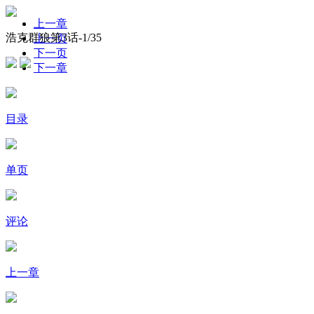
上一章
浩克群狼第3话-
1
/35
上一页
下一页
下一章
目录
单页
评论
上一章