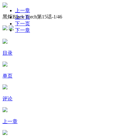
上一章
黑炬Black Torch第15话-
1
/46
上一页
下一页
下一章
目录
单页
评论
上一章