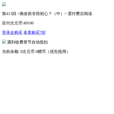
第413回 <痛改前非悟初心？（中）> 需付费后阅读
应付次元币:
49
100
登录去购买
多章购买
7折
遇到收费章节自动抵扣
当前余额:
0次元币
0赠币（优先抵用）