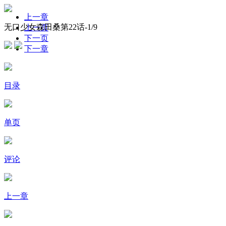
上一章
无口少女森田桑第22话-
1
/9
上一页
下一页
下一章
目录
单页
评论
上一章