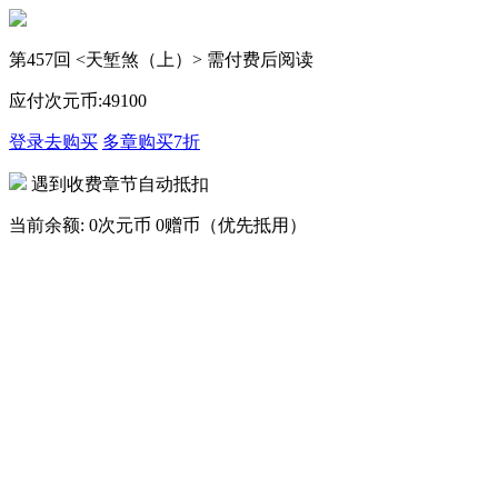
第457回 <天堑煞（上）> 需付费后阅读
应付次元币:
49
100
登录去购买
多章购买
7折
遇到收费章节自动抵扣
当前余额:
0次元币
0赠币（优先抵用）