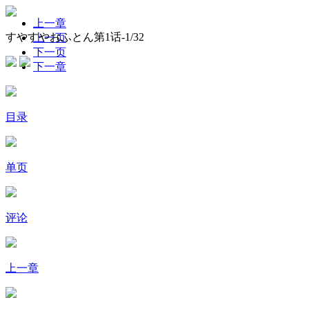
上一章
すやすやおふとん第1话-
1
/32
上一页
下一页
下一章
目录
单页
评论
上一章