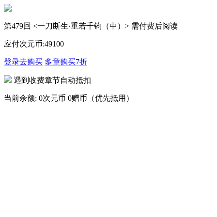
第479回 <一刀断生·重若千钧（中）> 需付费后阅读
应付次元币:
49
100
登录去购买
多章购买
7折
遇到收费章节自动抵扣
当前余额:
0次元币
0赠币（优先抵用）