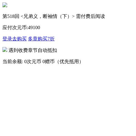
第518回 <兄弟义，断袖情（下）> 需付费后阅读
应付次元币:
49
100
登录去购买
多章购买
7折
遇到收费章节自动抵扣
当前余额:
0次元币
0赠币（优先抵用）