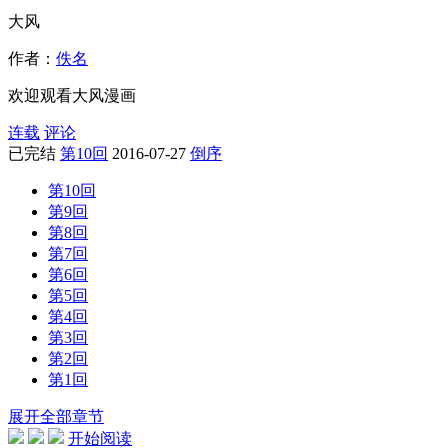
大风
作者：
佚名
欢迎观看大风漫画
连载
评论
已完结
第10回
2016-07-27
倒序
第10回
第9回
第8回
第7回
第6回
第5回
第4回
第3回
第2回
第1回
展开全部章节
开始阅读