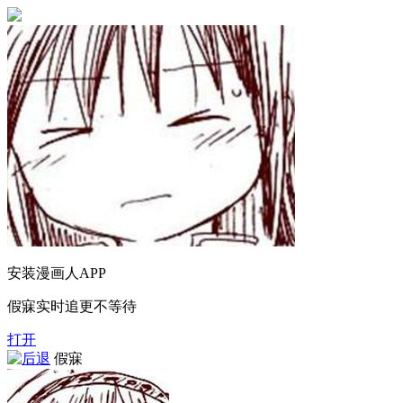
安装漫画人APP
假寐实时追更不等待
打开
假寐