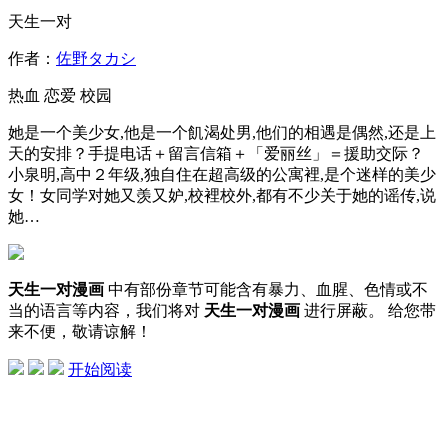
天生一对
作者：
佐野タカシ
热血
恋爱
校园
她是一个美少女,他是一个飢渴处男,他们的相遇是偶然,还是上
天的安排？手提电话＋留言信箱＋「爱丽丝」＝援助交际？
小泉明,高中２年级,独自住在超高级的公寓裡,是个迷样的美少
女！女同学对她又羡又妒,校裡校外,都有不少关于她的谣传,说
她…
天生一对漫画
中有部份章节可能含有暴力、血腥、色情或不
当的语言等内容，我们将对
天生一对漫画
进行屏蔽。 给您带
来不便，敬请谅解！
开始阅读