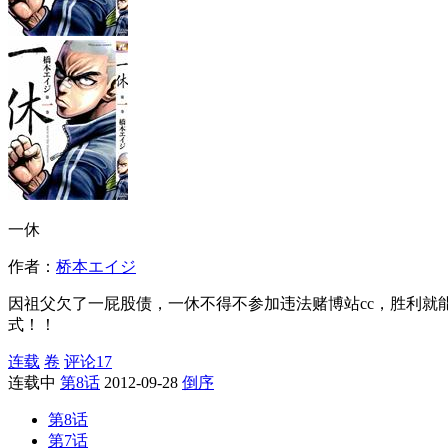
一休
作者：
桥本エイジ
因祖父欠了一屁股债，一休不得不参加违法赌博站cc，胜利就
式！！
连载
卷
评论
17
连载中
第8话
2012-09-28
倒序
第8话
第7话