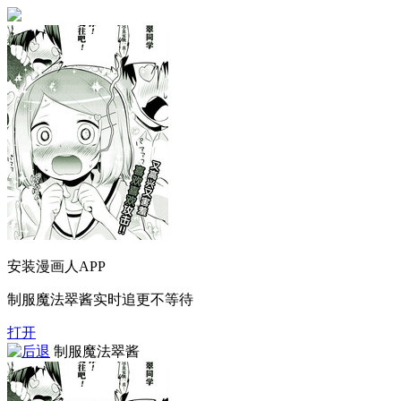
安装漫画人APP
制服魔法翠酱实时追更不等待
打开
制服魔法翠酱