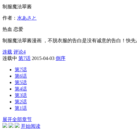
制服魔法翠酱
作者：
水あさと
热血
恋爱
制服魔法翠酱漫画 ，不脱衣服的告白是没有诚意的告白！快先
连载
评论
4
连载中
第7话
2015-04-03
倒序
第7话
第6话
第5话
第4话
第3话
第2话
第1话
展开全部章节
开始阅读