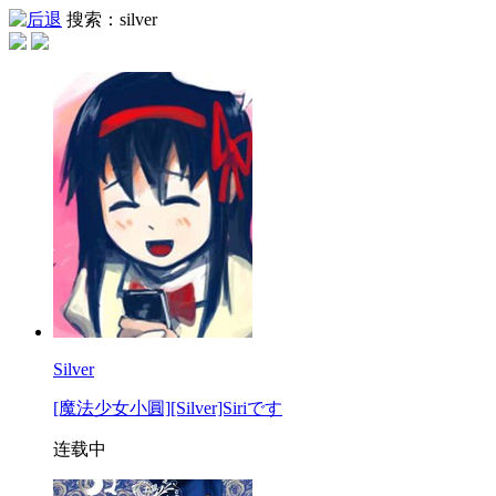
搜索：silver
Silver
[魔法少女小圓][Silver]Siriです
连载中