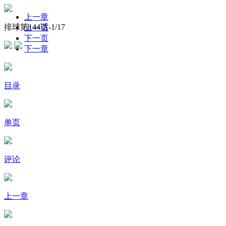
上一章
排球第144话-
1
/17
上一页
下一页
下一章
目录
单页
评论
上一章